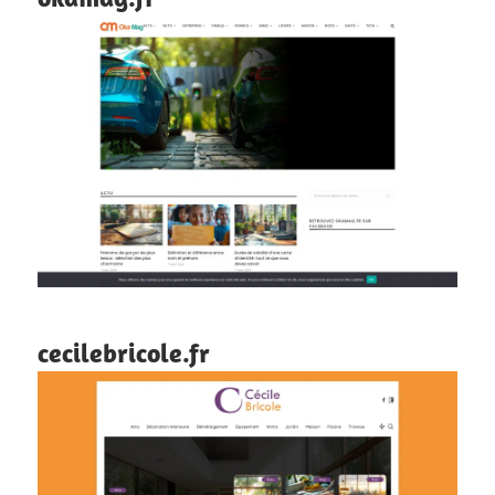
cecilebricole.fr